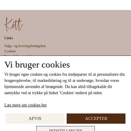
• Vask kun når tøjet er synligt snavset - herved tænker vi på vores miljø.
• Komposition:
95% Viskose 5% elastan.
Links
Salgs- og leveringsbetingelser
Cookies
Fortrydelse og reklamation
Vi bruger cookies
Kunde login
Om os
Kontakt
Vi bruger egne cookies og cookies fra tredjeparter til at personalisere din
brugeroplevelse, til markedsføring og til at undersøge, hvordan vores
hjemmeside anvendes af besøgende. Du kan altid tilbagekalde dit
samtykke ved at trykke på linket 'Cookies' nederst på siden.
Læs mere om cookies her
Sociale medier
AFVIS
ACCEPTER
INDSTILLINGER