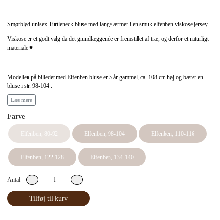
Smørblød unisex Turtleneck bluse med lange ærmer i en smuk elfenben viskose jersey.
Viskose er et godt valg da det grundlæggende er fremstillet af træ, og derfor et naturligt
materiale ♥
Modellen på billedet med Elfenben bluse er 5 år gammel, ca. 108 cm høj og bærer en
bluse i str. 98-104 .
Læs mere
Farve
• Pleje
Vaskes på max 40 grader - gerne 30 grader så skåner vi miljøet.
Elfenben, 80-92
Elfenben, 98-104
Elfenben, 110-116
Ingen blegning.
Elfenben, 122-128
Elfenben, 134-140
Ingen tørretumling.
Stryg ved max 150 grader.
Antal
Vaskes med lignende farver.
Tilføj til kurv
Krymp: 5 %