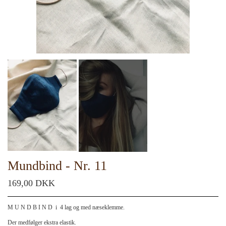
Mundbind - Nr. 11
169,00 DKK
M U N D B I N D i 4 lag og med næseklemme.
Der medfølger ekstra elastik.