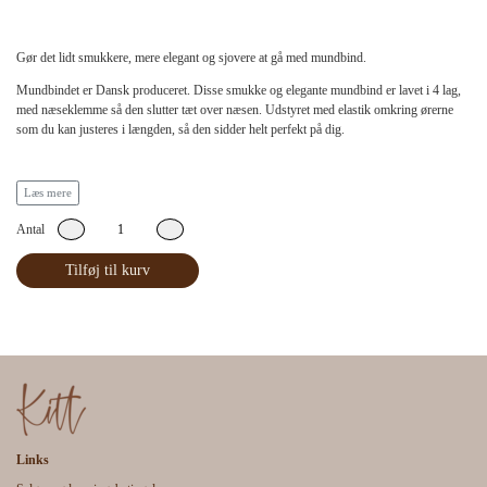
Gør det lidt smukkere, mere elegant og sjovere at gå med mundbind.
Mundbindet er Dansk produceret. Disse smukke og elegante mundbind er lavet i 4 lag,
med næseklemme så den slutter tæt over næsen. Udstyret med elastik omkring ørerne
som du kan justeres i længden, så den sidder helt perfekt på dig.
HVAD BESTÅR DEN AF?
Læs mere
De yderste og inders lag i tætvævet GOTS certificeret bomuld.
Antal
De 2 Midterste lag i ILC151 filt, beregnet til masker.
Tilføj til kurv
VASK:
Dit mundbind skal vaskes på 60 grader, og i en vaskepose. På den måde beskytter du
elastikkerne og næsebåndet. Tag evt. elastikkerne ud eller stram dem godt til inden vask.
VIGTIGT - ANVENDELSE AF MUNDBIND:
Uanset type af mundbind, er det vigtigt at du bruger det korrekt, hvis det skal have en
Links
effekt.