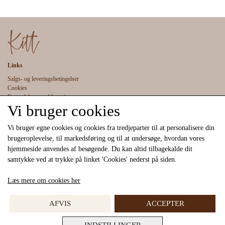
Trækkes i facon i våd tilstand.
Krymp: 5 %
• Komposition:
Hør 55% Viscose 45%
Links
Salgs- og leveringsbetingelser
Cookies
Fortrydelse og reklamation
Vi bruger cookies
Kunde login
Om os
Kontakt
Vi bruger egne cookies og cookies fra tredjeparter til at personalisere din
brugeroplevelse, til markedsføring og til at undersøge, hvordan vores
hjemmeside anvendes af besøgende. Du kan altid tilbagekalde dit
samtykke ved at trykke på linket 'Cookies' nederst på siden.
Læs mere om cookies her
Sociale medier
AFVIS
ACCEPTER
INDSTILLINGER