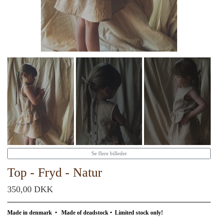
Se flere billeder
Top - Fryd - Natur
350,00 DKK
Made in denmark
•
Made of deadstock
•
Limited stock only!