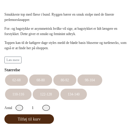
Smukkeste top med flæse i bund. Ryggen bærer en smuk stolpe med de fineste
perlemorsknapper.
For- og bagstykke er asymmetrisk hvilke vil sige, at bagstykket er lidt længere en
forstykket. Dette giver et smukt og feminint udtryk.
Toppen kan til de køligere dage styles medd de bløde basis bluserne og turtlenecks, som
også er at finde her på shoppen.
Læs mere
• Pleje
Størrelse
Vask kun når tøjet er synligt snavset - herved tænker vi på vores miljø.
62-68
68-80
80-92
98-104
Vaskes på max 30 grader
110-116
122-128
134-140
Ingen blegning.
Antal
Ingen tørretumling.
Tilføj til kurv
Stryg ved max 150 grader.
Vaskes med lignende farver.