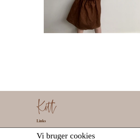
Links
Salgs- og leveringsbetingelser
Vi bruger cookies
Cookies