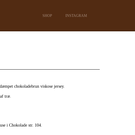
SHOP
INSTAGRAM
fdæmpet chokoladebrun viskose jersey.
af træ.
use i Chokolade str. 104.